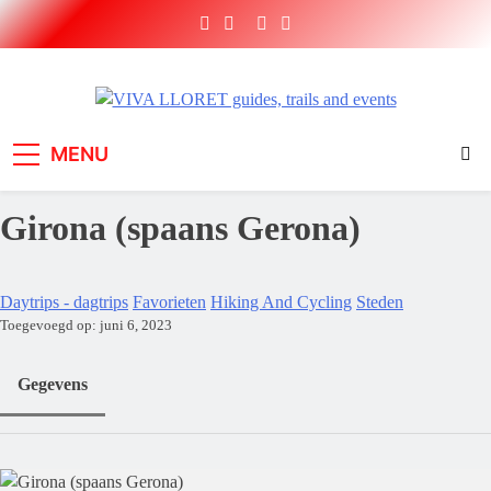
Ga
naar
de
inhoud
VIVA LLORET guides,
Short Brake sport holidays and adventures
MENU
trails and events
Girona (spaans Gerona)
Daytrips - dagtrips
Favorieten
Hiking And Cycling
Steden
Toegevoegd op: juni 6, 2023
Gegevens