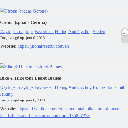
Girona (spaans Gerona)
Daytrips - dagtrips
Favorieten
Hiking And Cycling
Steden
Toegevoegd op: juni 6, 2023
Website
:
https://gironafreetour.com/en
Bike & Hike tour Lloret-Blanes
Daytrips - dagtrips
Favorieten
Hiking And Cycling
Routes, trails, mtb,
Hiking
Toegevoegd op: juni 6, 2023
Website
:
https://nl.wikiloc.com/routes-mountainbike/lloret-de-mar-
fenals-bike-and-hike-tour-ramoutdoor-135897378