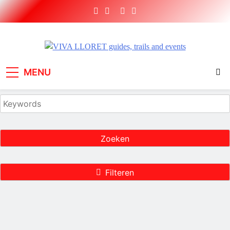
Ga
naar
de
inhoud
VIVA LLORET guides,
Short Brake sport holidays and adventures
MENU
trails and events
Zoeken
Filteren