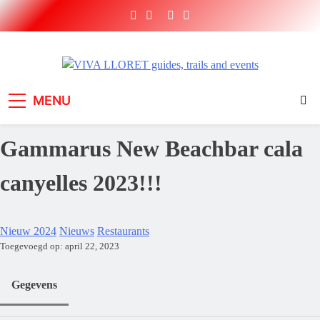
Ga
naar
de
inhoud
VIVA LLORET guides,
Short Brake sport holidays and adventures
MENU
trails and events
Gammarus New Beachbar cala
canyelles 2023!!!
Nieuw 2024
Nieuws
Restaurants
Toegevoegd op: april 22, 2023
Gegevens