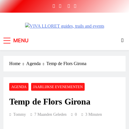
Ga
naar
de
inhoud
VIVA LLORET guides,
Short Brake sport holidays and adventures
MENU
trails and events
Home
Agenda
Temp de Flors Girona
AGENDA
JAARLIJKSE EVENEMENTEN
Temp de Flors Girona
Tommy
7 Maanden Geleden
0
3 Minuten