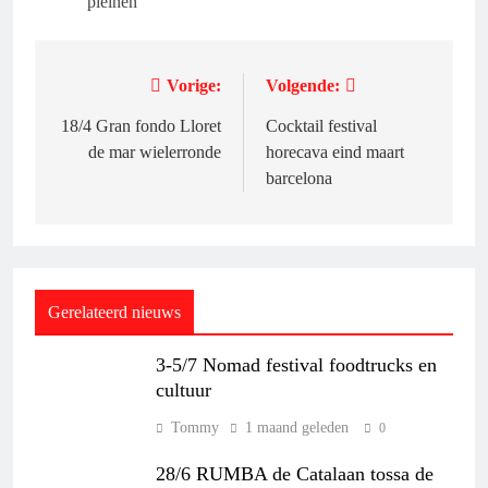
pleinen
Vorige:
Volgende:
Bericht
navigatie
18/4 Gran fondo Lloret
Cocktail festival
de mar wielerronde
horecava eind maart
barcelona
Gerelateerd nieuws
3-5/7 Nomad festival foodtrucks en
cultuur
Tommy
1 maand geleden
0
28/6 RUMBA de Catalaan tossa de