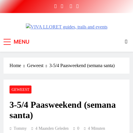
Ga
naar
de
inhoud
VIVA LLORET guides,
Short Brake sport holidays and adventures
MENU
trails and events
Home
Geweest
3-5/4 Paasweekend (semana santa)
GEWEEST
3-5/4 Paasweekend (semana
santa)
Tommy
4 Maanden Geleden
0
4 Minuten