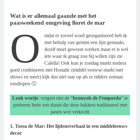
Wat is er allemaal gaande met het
paasweekend omgeving lloret de mar
O
mdat er zoveel word georganiseerd heb ik
met behulp van gemini een lijst gemaakt,
ikzelf moet gewoon werken maar er is wel
iets waar ik graag zou bij willen zijn zie
Calella! Ook kun je zondag markt tordera
goed combineren met Hostalic (middel eeuwse markt met
shows en meer) kijk dus niet raar op als er ridders zomaar
rondlopen 🙂
Leuk weetje
: vergeet niet de “
brunyols de l’emporda
” te
proberen hetis een donut die door bakkers traditioneel met
pasen wor verkocht
1. Tossa de Mar: Het lijdensverhaal in een middeleeuws
decor