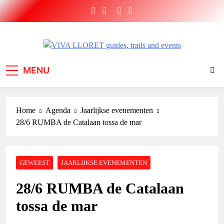
Ga
naar
de
inhoud
VIVA LLORET guides,
Short Brake sport holidays and adventures
MENU
trails and events
Home
Agenda
Jaarlijkse evenementen
28/6 RUMBA de Catalaan tossa de mar
GEWEEST
JAARLIJKSE EVENEMENTEN
28/6 RUMBA de Catalaan
tossa de mar