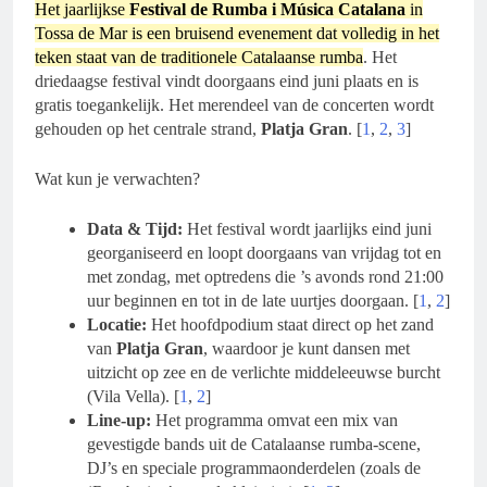
Het jaarlijkse
Festival de Rumba i Música Catalana
in
Tossa de Mar is een bruisend evenement dat volledig in het
teken staat van de traditionele Catalaanse rumba
. Het
driedaagse festival vindt doorgaans eind juni plaats en is
gratis toegankelijk. Het merendeel van de concerten wordt
gehouden op het centrale strand,
Platja Gran
. [
1
,
2
,
3
]
Wat kun je verwachten?
Data & Tijd:
Het festival wordt jaarlijks eind juni
georganiseerd en loopt doorgaans van vrijdag tot en
met zondag, met optredens die ’s avonds rond 21:00
uur beginnen en tot in de late uurtjes doorgaan. [
1
,
2
]
Locatie:
Het hoofdpodium staat direct op het zand
van
Platja Gran
, waardoor je kunt dansen met
uitzicht op zee en de verlichte middeleeuwse burcht
(Vila Vella). [
1
,
2
]
Line-up:
Het programma omvat een mix van
gevestigde bands uit de Catalaanse rumba-scene,
DJ’s en speciale programmaonderdelen (zoals de