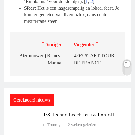
‘Rumbatina’ voor de kleintjes). [
1
,
2
]
Sfeer:
Het is een laagdrempelig en lokaal feest. Je
kunt er genieten van livemuziek, dans en de
mediterrane sfeer.
Vorige:
Volgende:
Bericht
navigatie
Bierbrouwerij Blanes:
4-6/7 START TOUR
Marina
DE FRANCE
Gerelateerd nieuws
1/8 Techno beach festival on-off
Tommy
2 weken geleden
0